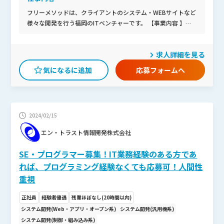
フリーメソッドは、クライアントのシステム・WEBサイトなど
様々な開発を行う福岡のITベンチャーです。 【事業内容 】ア
プリ事業：スマホアプリの企画・開発・運営 クライアントワー
ク事業：Webサイト企画・デザイン制作・システム開発・コン
求人詳細を見る
サルティング等 SES事業：Webサイト企画・デザイン制作・シ
ステム開発における人材提供/オフショア開発【会社の雰囲
応募フォームへ
気】男女比は8：2。幅広い年代のメンバーが活躍していま
す。 社内には、Webディレクター・エンジニア・デザイナーな
どが在籍。 配属先となるチームには、デザイナー2名(男女)が
在籍。 【推しポイント】✔福岡天神駅より徒歩5分！ ✔上下関
2024/02/15
係もなく、フラットで風通しの良い環境 ✔分からないことでも
聞きやすい環境 ✔新たな領域にもチャレンジ可能！成長しやす
エン・トラスト情報開発株式会社
い環境です。
SE・プログラマー募集！IT業務経験のある方であ
れば、プログラミング経験なくても応募可！人間性
重視
正社員
経験者優遇
残業ほぼなし(20時間以内)
システム開発(Web・アプリ・オープン系)
システム開発(汎用機系)
システム開発(制御・組み込み系)