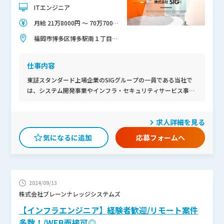
ITエンジニア
月給 21万8000円 〜 70万7000
円
福岡市博多区博多駅南１丁目２
−３ 博多駅前第1ビル8F
仕事内容
東証スタンダード上場企業のSIGグループの一員である当社で
は、システム開発事業やインフラ・セキュリティサービス事業
など、ITに関わる幅広い事業を展開しています。大手と長年に
わたって取引を継続し、安定基盤を拡充し続けてきました。 案
求人詳細を見る
件の拡大、顧客からの要望にさらに応えていくため、そして新
たな事業分野への展開を図るために新たな人材を採用し、組織
応募フォームへ
体制を強化したいと考えています。また、即戦力であれば、特
に制限なく採用予定です。
2024/09/13
株式会社ブレーンナレッジシステムズ
【インフラエンジニア】経験者歓迎/リモート案件
多数！/WEB面接可◎