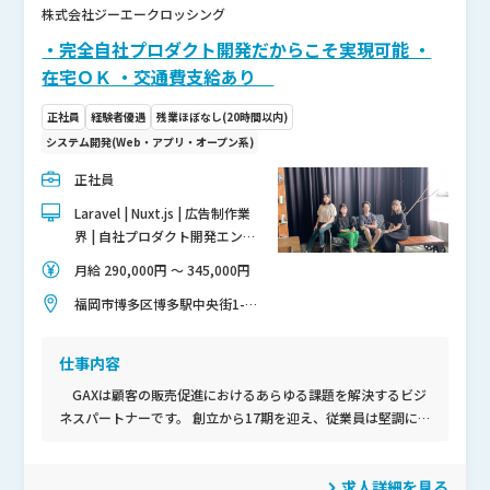
株式会社ジーエークロッシング
・完全自社プロダクト開発だからこそ実現可能 ・
在宅ＯＫ ・交通費支給あり
正社員
経験者優遇
残業ほぼなし(20時間以内)
システム開発(Web・アプリ・オープン系)
正社員
Laravel | Nuxt.js | 広告制作業
界 | 自社プロダクト開発エンジ
ニア募集 | リモートワーク可
月給 290,000円 〜 345,000円
福岡市博多区博多駅中央街1-1
JR博多シティ B1 コワーキング
スペースQ
仕事内容
GAXは顧客の販売促進におけるあらゆる課題を解決するビジ
ネスパートナーです。 創立から17期を迎え、従業員は堅調に
伸び、現在136名規模の会社です。 2023年4月に海外の拠点も
含めて、8拠点目となる新たなオフィスを福岡に開設しまし
求人詳細を見る
た。 これから事業とチームをスケールしていくにあたり、テッ