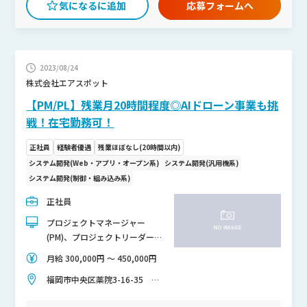
応募フォームへ
汲み取ってくれる点が魅力！ 1年目からやりたいを尊重し、2
年目でリーダーに昇格したメンバーもいます。
2023/08/24
株式会社エアスポット
【PM/PL】残業月20時間程度◎AIドローン事業も挑
戦！在宅勤務可！
正社員
経験者優遇
残業ほぼなし(20時間以内)
システム開発(Web・アプリ・オープン系)
システム開発(汎用機系)
システム開発(制御・組み込み系)
正社員
プロジェクトマネージャー
(PM)、プロジェクトリーダー
(PL)
月給 300,000円 〜 450,000円
福岡市中央区薬院3-16-35
402