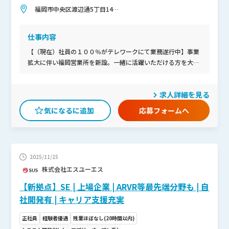
円
福岡市中央区渡辺通5丁目14番
12号 南天神ビル3階
仕事内容
【（現在）社員の１００％がテレワークにて業務遂行中】事業
拡大に伴い福岡営業所を新設。一緒に活躍いただける方を大募
集！担当営業による定期的な状況ヒアリングにより、案件参画
後も安心してお仕事できるような環境づくりをしっかりサポー
求人詳細を見る
ト。仕事も給与も働く環境も 納得できる中で一緒にお仕事しま
せんか!?
応募フォームへ
2025/11/25
株式会社エスユーエス
【新拠点】SE | 上場企業 | ARVR等最先端分野も | 自
社開発有 | キャリア支援充実
正社員
経験者優遇
残業ほぼなし(20時間以内)