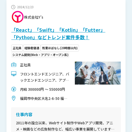
2024/12/23
株式会社Y’s
「React」「Swift」「Kotlin」「Futter」
「Python」などトレンド案件多数！
正社員
経験者優遇
残業ほぼなし(20時間以内)
システム開発(Web・アプリ・オープン系)
正社員
フロントエンドエンジニア、バ
ックエンドエンジニア、アプリ
ケーションエンジニア
月給 300000円 〜 550000円
福岡市中央区大名2-6-50 福岡
大名ガーデンシティ 8F
仕事内容
2011年の設立以来、Webサイト制作やWebアプリ開発、アニ
メ・映画などの広告制作など、幅広い事業を展開しています。