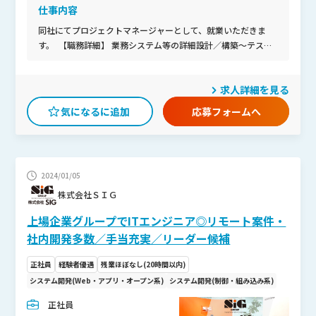
仕事内容
同社にてプロジェクトマネージャーとして、就業いただきま
す。 【職務詳細】 業務システム等の詳細設計／構築～テスト
まで幅広く担当していただきます。 〈開発実績〉 電力／ガス
／物流／医療／製造（自動車整備業務支援システム）／通信／
求人詳細を見る
会計等 ■工期：1年程 ■体制：3～4名チーム（短期間で1人の
場合も有） ■常駐2～3割／リモート7～8割 ■月1回貸会議室
応募フォームへ
でミーティング有（対面） ■Googlechat等、困ったときに相
談しやすい環境を整えています 〈働く環境〉■チャットツール
を利用し、困りごとがないか上司が気にかけてくれる等、リモ
ート環境下でも社内外での迅速なコミュニケーションを実現 ■
2024/01/05
プログラム開発に際し現場管理者が厳正かつ効率的なスケジュ
ールを策定。 これにより平均残業時間の削減を実現。
株式会社ＳＩＧ
上場企業グループでITエンジニア◎リモート案件・
社内開発多数／手当充実／リーダー候補
正社員
経験者優遇
残業ほぼなし(20時間以内)
システム開発(Web・アプリ・オープン系)
システム開発(制御・組み込み系)
正社員