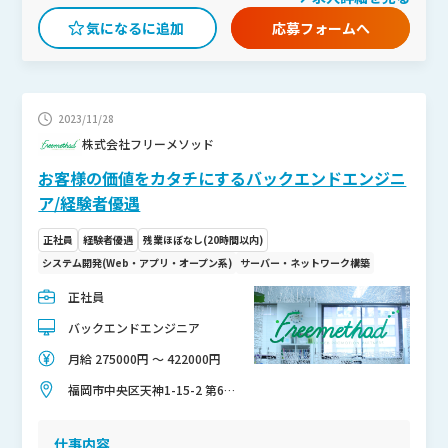
ク事業の新メンバーとして変革を楽しみながら、GAXにしかで
応募フォームへ
きないことを一緒に発見・伸ばしていただける方のご応募をお
待ちしております。 自社プロダクト開発をはじめ、社内の業
務推進・改善提案を積極的に行う部署です。 広告制作の現場は
まだまだアナログな面が残っており、改善の余地が多くありま
2023/11/28
す。 顧客の価値が必要な人に正しく伝わることを価値観とし
株式会社フリーメソッド
て、情報技術の観点から広告制作業界にアプローチしていきま
す。 オフィスは博多駅構内にあり、通勤にも便利です。 ※
お客様の価値をカタチにするバックエンドエンジニ
他県からのフルリモートもご相談可能です
ア/経験者優遇
正社員
経験者優遇
残業ほぼなし(20時間以内)
システム開発(Web・アプリ・オープン系)
サーバー・ネットワーク構築
正社員
バックエンドエンジニア
月給 275000円 〜 422000円
福岡市中央区天神1-15-2 第6明
星ビル8F
仕事内容