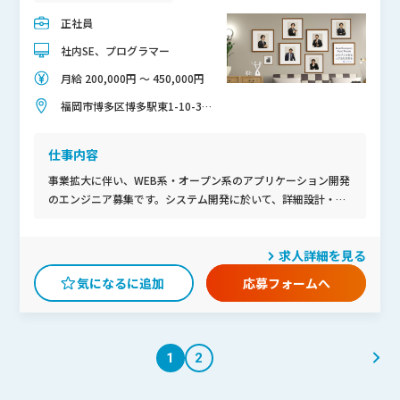
正社員
社内SE、プログラマー
月給 200,000円 〜 450,000円
福岡市博多区博多駅東1-10-35
CLUB博多駅東オフィスビル7階
仕事内容
事業拡大に伴い、WEB系・オープン系のアプリケーション開発
のエンジニア募集です。システム開発に於いて、詳細設計・プ
ログラミング・テストを行っていただきます。■必要な経験・
能力IT業界経験1年以上。運用保守やテスタ業務など、開発経
求人詳細を見る
験がなくてもチャレンジしてみたい方、是非ご応募ください。
■求める開発経験JAVA、Ruby、C#、VB.NET、PHPなどオー
応募フォームへ
プン系言語経験、WEB開発などの経験者優遇。
1
2