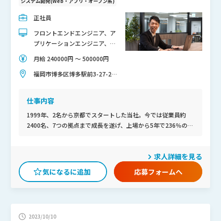
システム開発(Web・アプリ・オープン系)
正社員
フロントエンドエンジニア、ア
プリケーションエンジニア、サ
ーバーエンジニア、サーバーサ
月給 240000円 〜 500000円
イドエンジニア、プログラマ
福岡市博多区博多駅前3-27-25
ー、プロジェクトマネージャー
第二岡部ビル8F
(PM)、プロジェクトリーダー
(PL)
仕事内容
1999年、2名から京都でスタートした当社。今では従業員約
2400名、7つの拠点まで成長を遂げ、上場から5年で236％の売
り上げ成長率を実現しました。AR/VR/メタバース・AI・DX・
IoT・ブロックチェーンなどの最先端IT分野をはじめ、ソフト
求人詳細を見る
ウェア・システム開発、機械・機構設計、電子電気回路設計、
化学・素材・バイオ分野など、幅広いフィールドでエンジニア
応募フォームへ
が活躍しています。そんな当社では事業拡大に伴い、新たに福
岡拠点を設立予定！新福岡拠点では中核となってご活躍いただ
くエンジニアの方を募集。エンジニアとしてのスキルを培うだ
けでなく、ご希望や適性よっては組織づくりにも携わることが
2023/10/10
可能です。