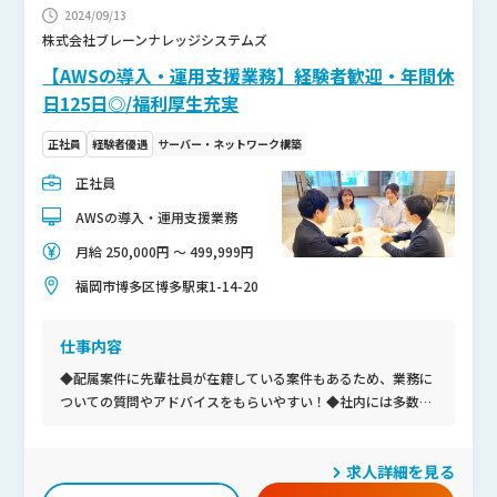
2024/09/13
株式会社ブレーンナレッジシステムズ
【AWSの導入・運用支援業務】経験者歓迎・年間休
日125日◎/福利厚生充実
正社員
経験者優遇
サーバー・ネットワーク構築
正社員
AWSの導入・運用支援業務
月給 250,000円 〜 499,999円
福岡市博多区博多駅東1-14-20
仕事内容
◆配属案件に先輩社員が在籍している案件もあるため、業務に
ついての質問やアドバイスをもらいやすい！◆社内には多数の
拠点や様々なプロジェクトがあるため、個人の状況に沿った案
件を受けられる！◆創業から長く続いている会社で様々なノウ
求人詳細を見る
ハウがあり、将来性がある！◆個人個人への上司からのサポー
ト体制が手厚いこと、学習や社内活動に対する積極的な意欲を