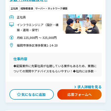
正社員
経験者優遇
サーバー・ネットワーク構築
正社員
インフラエンジニア（設計・構
築・運用・保守）
月給 225,000円 〜 325,000円
福岡市博多区博多駅東1-14-20
仕事内容
◆配属案件に先輩社員が在籍している案件もあるため、業務に
ついての質問やアドバイスをもらいやすい！◆社内には多数の
拠点や様々なプロジェクトがあるため、個人の状況に沿った案
件を受けられる！◆創業から長く続いている会社で様々なノウ
求人詳細を見る
ハウがあり、将来性がある！◆個人個人への上司からのサポー
ト体制が手厚いこと、学習や社内活動に対する積極的な意欲を
応募フォームへ
汲み取ってくれる点が魅力！ 1年目からやりたいを尊重し、2
年目でリーダーに昇格したメンバーもいます。