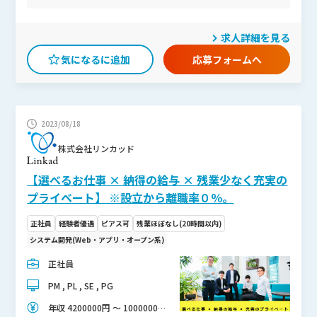
売上も順調に推移しており、福岡支店の新設など事業拡大を続
けています。お客様先のプロジェクトにて、Webサイトやシス
求人詳細を見る
テム、ゲームなどの 制作・開発業務全般をお任せします。 ★
会社都合のアサイン一切なし！ 「どんなプロジェクトに携わり
応募フォームへ
たいか」「どんな働き方をしたいのか」などあなたが重視する
希望をヒアリングし、案件を決定します。 直取引の案件が多数
あるので、上流工程から参画することも可能です！ ★エンタメ
系を中心に、多彩な業界のプロジェクトあり！ ゲームのフロン
2023/08/18
トエンド開発など、エンタメ業界のプロジェクトが約5割。 あ
との5割は、アパレルや不動産、ヘルスケアなど幅広い業界の
株式会社リンカッド
お客様とお取引があるため、あなたの興味があるプロジェクト
が見つかるはずです！ ★希望に応じたキャリアパスを実現可
【選べるお仕事 × 納得の給与 × 残業少なく充実の
能！ PM／PLやスペシャリストを目指すも良し。将来的には、
プライベート】 ※設立から離職率０％。
自社内での受託プロジェクトに異動することや Webデザイナ
ー、Webディレクターへキャリアチェンジすることも可能で
正社員
経験者優遇
ピアス可
残業ほぼなし(20時間以内)
す！
システム開発(Web・アプリ・オープン系)
正社員
PM , PL , SE , PG
年収 4200000円 〜 10000000