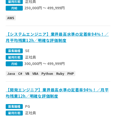
正社員
雇用形態
250,000円 〜 499,999円
月給
AWS
【システムエンジニア】業界最高水準の定着率94％！／
月平均残業12h／明確な評価制度
SE
募集職種
正社員
雇用形態
300,000円 〜 499,999円
月給
Java
C#
VB
VBA
Python
Ruby
PHP
【開発エンジニア】業界最高水準の定着率94％！／月平
均残業12h／明確な評価制度
PG
募集職種
正社員
雇用形態