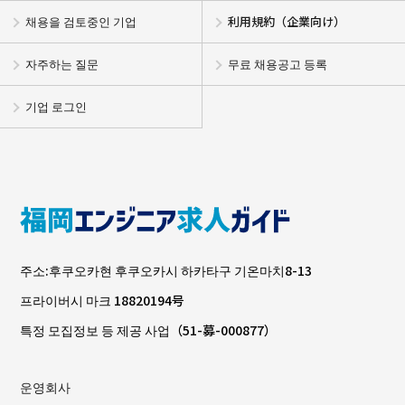
채용을 검토중인 기업
利用規約（企業向け）
자주하는 질문
무료 채용공고 등록
기업 로그인
주소:후쿠오카현 후쿠오카시 하카타구 기온마치8-13
프라이버시 마크 18820194号
특정 모집정보 등 제공 사업（51-募-000877）
운영회사