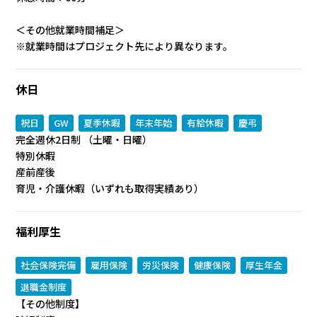
＜その他就業時間補足＞
※就業時間はプロジェクト先により異なります。
休日
祝日
GW
夏季休暇
年末年始
有給休暇
慶弔
完全週休2日制 （土曜・日曜）
特別休暇
産前産後
育児・介護休暇（いずれも取得実績あり）
福利厚生
社会保険完備
雇用保険
労災保険
健康保険
厚生年金
退職金制度
【その他制度】