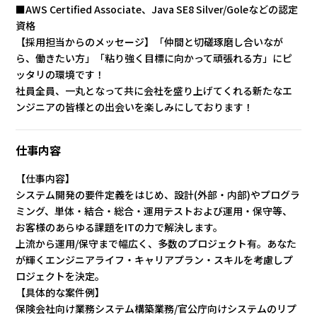
■AWS Certified Associate、Java SE8 Silver/Goleなどの認定
資格
【採用担当からのメッセージ】「仲間と切磋琢磨し合いなが
ら、働きたい方」「粘り強く目標に向かって頑張れる方」にピ
ッタリの環境です！
社員全員、一丸となって共に会社を盛り上げてくれる新たなエ
ンジニアの皆様との出会いを楽しみにしております！
仕事内容
【仕事内容】
システム開発の要件定義をはじめ、設計(外部・内部)やプログラ
ミング、単体・結合・総合・運用テストおよび運用・保守等、
お客様のあらゆる課題をITの力で解決します。
上流から運用/保守まで幅広く、多数のプロジェクト有。あなた
が輝くエンジニアライフ・キャリアプラン・スキルを考慮しプ
ロジェクトを決定。
【具体的な案件例】
保険会社向け業務システム構築業務/官公庁向けシステムのリプ