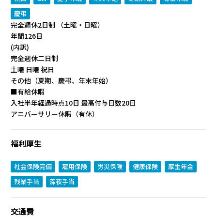
慶弔
完全週休2日制 （土曜・日曜）
年間126日
(内訳)
完全週休二日制
土曜 日曜 祝日
その他（夏期、慶弔、年末年始）
■有給休暇
入社半年経過時点10日 最高付与日数20日
アニバーサリー休暇（有休）
福利厚生
社会保険完備
雇用保険
労災保険
健康保険
厚生年金
残業手当
深夜手当
交通費