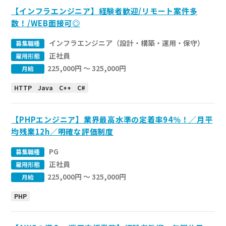
【インフラエンジニア】経験者歓迎/リモート案件多
数！/WEB面接可◎
インフラエンジニア（設計・構築・運用・保守）
募集職種
正社員
雇用形態
225,000円 〜 325,000円
月給
HTTP
Java
C++
C#
【PHPエンジニア】業界最高水準の定着率94％！／月平
均残業12h／明確な評価制度
PG
募集職種
正社員
雇用形態
225,000円 〜 325,000円
月給
PHP