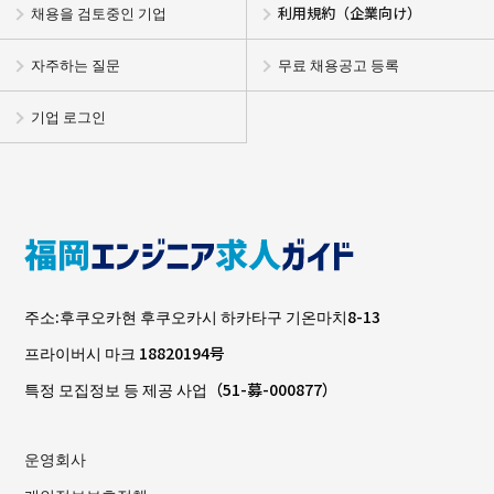
채용을 검토중인 기업
利用規約（企業向け）
자주하는 질문
무료 채용공고 등록
기업 로그인
주소:후쿠오카현 후쿠오카시 하카타구 기온마치8-13
프라이버시 마크 18820194号
특정 모집정보 등 제공 사업（51-募-000877）
운영회사