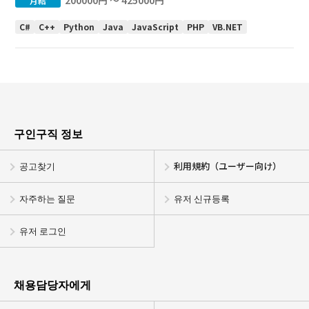
200000円 〜 425000円
月給
C#
C++
Python
Java
JavaScript
PHP
VB.NET
구인구직 정보
공고찾기
利用規約（ユーザー向け）
자주하는 질문
유저 신규등록
유저 로그인
채용담당자에게