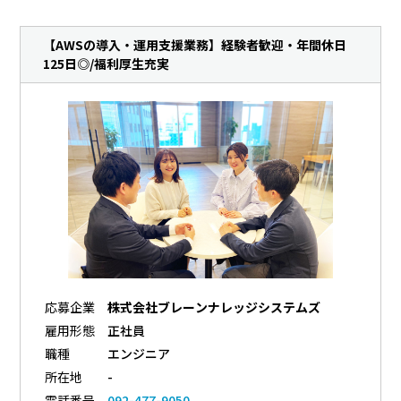
【AWSの導入・運用支援業務】経験者歓迎・年間休日
125日◎/福利厚生充実
応募企業
株式会社ブレーンナレッジシステムズ
雇用形態
正社員
職種
エンジニア
所在地
-
電話番号
092-477-9050